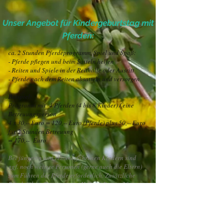
Unser Angebot für Kindergeburtstag mit
Pferden:
ca. 2 Stunden Pferdeprogramm, Spiel und Spaß:
- Pferde pflegen und beim Satteln helfen
- Reiten und Spiele in der Reithalle oder Ausritt
- Pferde nach dem Reiten absatteln und versorgen
Beispiel:
Programm mit 4 Pferden (4 bis 8 Kinder) / eine
Betreuungsperson
4 x 30,-- Euro = 120,-- Euro (Pferde) plus 50,-- Euro
für 2 Stunden Betreuung
= 170,-- Euro
Bei jüngeren und reitunerfahrenen Kindern sind
ggf. noch weitere Personen (gerne auch die Eltern)
zum Führen der Pferde erforderlich. Zusätzliche
Pferdeführer/Betreuer vom Hof pro Person 25,--
Euro/Stunde (rechtzeitige Reservierung
erforderlich).