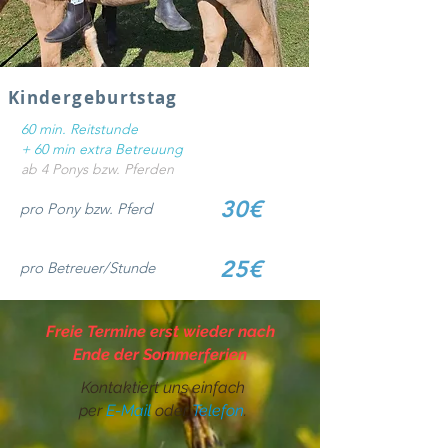
Kindergeburtstag
60 min. R
eitstunde
+ 60 min extra Betreuung
ab 4 Ponys bzw. Pferden
30€
pro Pony bzw. Pferd
25€
pro Betreuer/Stunde
Freie Termine erst wieder nach
Ende der Sommerferien
Kontaktiert uns einfach
per
E-Mail
oder
Telefon
.