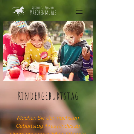
Reiterhof & Pension
Märchenmühle
Kindergeburtstag
Machen Sie den nächsten
Geburtstag ihres Kindes zu
einem unvergesslichen Erlebnis!