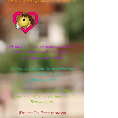
Ob auf der Wiese, am Reitplatz, im Wald
oder am Bach, es gib
unbegrenzten
Spielraum für die Kinder.
Es werden genügend Gartenmöbel und
Platz für die Geburtstagsgäste zur
Verfügung gestellt.
Zudem bieten wir ein zweistündiges
Programm inkl. einer Reitstunde und
Betreuung an.
Wir erstellen ihnen gerne ein