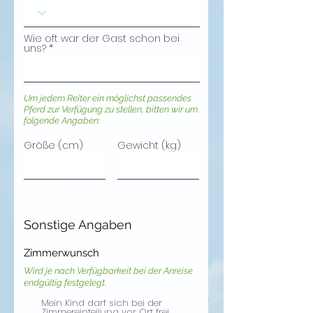
e
d
Wie oft war der Gast schon bei
uns?
Um jedem Reiter ein möglichst passendes
Pferd zur Verfügung zu stellen, bitten wir um
folgende Angaben:
Größe (cm)
Gewicht (kg)
Sonstige Angaben
Zimmerwunsch
Wird je nach Verfügbarkeit bei der Anreise
endgültig festgelegt.
Mein Kind darf sich bei der
Zimmereinteilung vor Ort frei