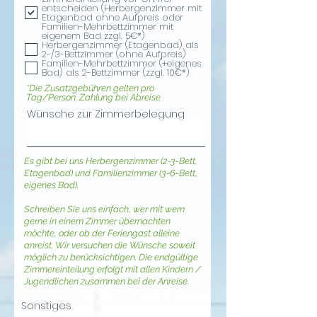
entscheiden (Herbergenzimmer mit
Etagenbad ohne Aufpreis oder
Familien-Mehrbettzimmer mit
eigenem Bad zzgl. 5€*)
Herbergenzimmer (Etagenbad) als
2-/3-Bettzimmer (ohne Aufpreis)
Familien-Mehrbettzimmer (+eigenes
Bad) als 2-Bettzimmer (zzgl. 10€*)
*
Die Zusatzgebühren gelten pro
Tag/Person. Zahlung bei Abreise
Wünsche zur Zimmerbelegung
Es gibt bei uns Herbergenzimmer (2-3-Bett,
Etagenbad) und Familienzimmer (3-6-Bett,
eigenes Bad).
Schreiben Sie uns einfach, wer mit wem
gerne in einem Zimmer übernachten
möchte, oder ob der Feriengast alleine
anreist. Wir versuchen die Wünsche soweit
möglich zu berücksichtigen. Die endgültige
Zimmereinteilung erfolgt mit allen Kindern /
Jugendlichen zusammen bei der Anreise.
Sonstiges