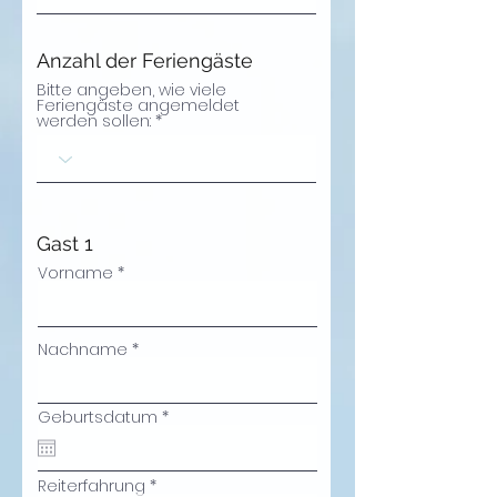
u
i
r
e
Anzahl der Feriengäste
d
Bitte angeben, wie viele
Feriengäste angemeldet
werden sollen:
Gast 1
Vorname
Nachname
r
Geburtsdatum
*
e
q
u
i
Reiterfahrung
r