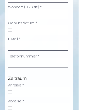
Wohnort (PLZ, Ort)
r
Geburtsdatum
*
e
q
u
i
E-Mail
r
e
d
Telefonnummer
Zeitraum
r
Anreise
*
e
q
u
i
r
Abreise
*
r
e
e
q
d